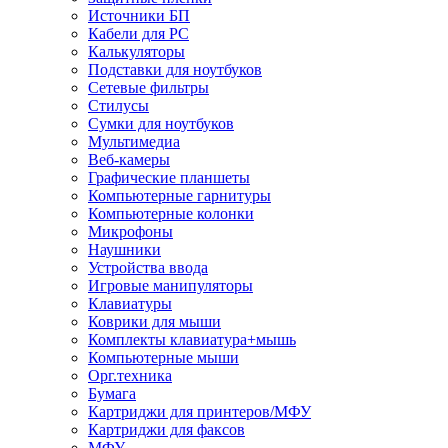
Источники БП
Кабели для PC
Калькуляторы
Подставки для ноутбуков
Сетевые фильтры
Стилусы
Сумки для ноутбуков
Мультимедиа
Веб-камеры
Графические планшеты
Компьютерные гарнитуры
Компьютерные колонки
Микрофоны
Наушники
Устройства ввода
Игровые манипуляторы
Клавиатуры
Коврики для мыши
Комплекты клавиатура+мышь
Компьютерные мыши
Орг.техника
Бумага
Картриджи для принтеров/МФУ
Картриджи для факсов
МФУ