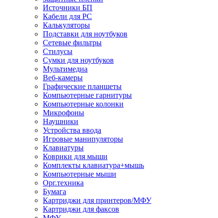
Источники БП
Кабели для PC
Калькуляторы
Подставки для ноутбуков
Сетевые фильтры
Стилусы
Сумки для ноутбуков
Мультимедиа
Веб-камеры
Графические планшеты
Компьютерные гарнитуры
Компьютерные колонки
Микрофоны
Наушники
Устройства ввода
Игровые манипуляторы
Клавиатуры
Коврики для мыши
Комплекты клавиатура+мышь
Компьютерные мыши
Орг.техника
Бумага
Картриджи для принтеров/МФУ
Картриджи для факсов
МФУ