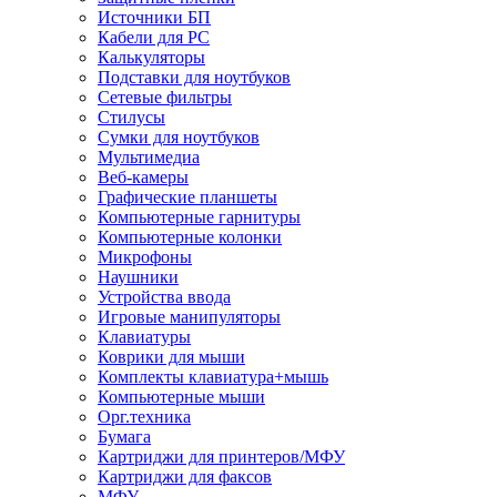
Источники БП
Кабели для PC
Калькуляторы
Подставки для ноутбуков
Сетевые фильтры
Стилусы
Сумки для ноутбуков
Мультимедиа
Веб-камеры
Графические планшеты
Компьютерные гарнитуры
Компьютерные колонки
Микрофоны
Наушники
Устройства ввода
Игровые манипуляторы
Клавиатуры
Коврики для мыши
Комплекты клавиатура+мышь
Компьютерные мыши
Орг.техника
Бумага
Картриджи для принтеров/МФУ
Картриджи для факсов
МФУ