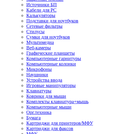
Источники БП
Кабели для PC
Калькуляторы
Подставки для ноутбуков
Сетевые фильтры
Стилусы
Сумки для ноутбуков
Мультимедиа
Веб-камеры
Графические планшеты
Компьютерные гарнитуры
Компьютерные колонки
Микрофоны
Наушники
Устройства ввода
Игровые манипуляторы
Клавиатуры
Коврики для мыши
Комплекты клавиатура+мышь
Компьютерные мыши
Орг.техника
Бумага
Картриджи для принтеров/МФУ
Картриджи для факсов
МФУ