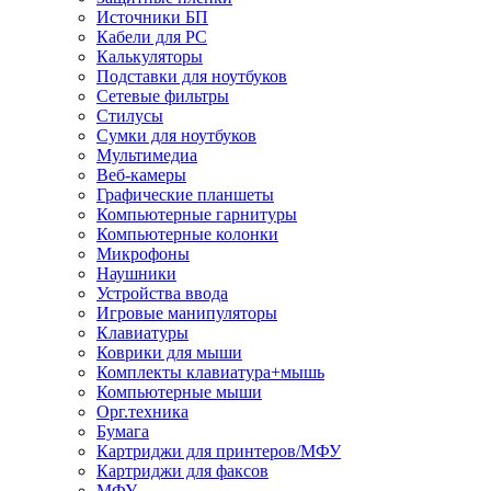
Источники БП
Кабели для PC
Калькуляторы
Подставки для ноутбуков
Сетевые фильтры
Стилусы
Сумки для ноутбуков
Мультимедиа
Веб-камеры
Графические планшеты
Компьютерные гарнитуры
Компьютерные колонки
Микрофоны
Наушники
Устройства ввода
Игровые манипуляторы
Клавиатуры
Коврики для мыши
Комплекты клавиатура+мышь
Компьютерные мыши
Орг.техника
Бумага
Картриджи для принтеров/МФУ
Картриджи для факсов
МФУ